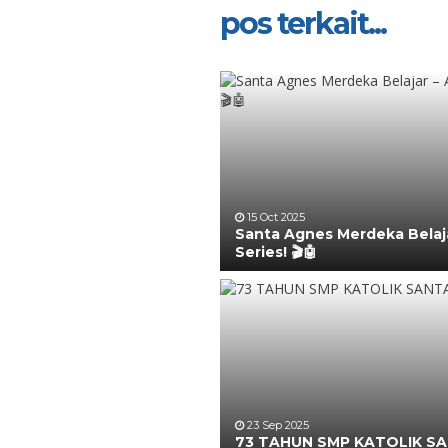
pos terkait...
15 Oct 2025
Santa Agnes Merdeka Belaja
Series! 🎬🤖
23 Sep 2025
73 TAHUN SMP KATOLIK S