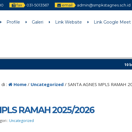
80
fax
031-5013567
email
admin@smpkstagnes.sch.id
Profile
Galeri
Link Website
Link Google Meet
10 bulan yan
di :
Home
/
Uncategorized
/
SANTA AGNES MPLS RAMAH 2
PLS RAMAH 2025/2026
gori :
Uncategorized