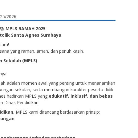
📚
MPLS RAMAH 2025
tolik Santa Agnes Surabaya
baru!
uasana yang ramah, aman, dan penuh kasih.
 Sekolah (MPLS)
baya
lah adalah momen awal yang penting untuk menanamkan
ingkungan sekolah, serta membangun karakter peserta didik
gnes hadirkan MPLS yang
edukatif, inklusif, dan bebas
n Dinas Pendidikan.
idikan
, MPLS kami dirancang berdasarkan prinsip:
dungan
 penghargaan terhadap perbedaan