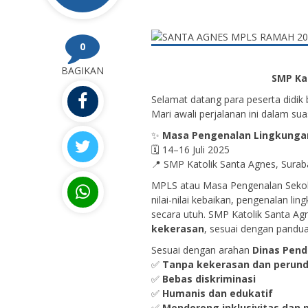
0
BAGIKAN
SMP Ka
Selamat datang para peserta didik 
Mari awali perjalanan ini dalam s
✨
Masa Pengenalan Lingkungan
🗓️ 14–16 Juli 2025
📍 SMP Katolik Santa Agnes, Sura
MPLS atau Masa Pengenalan Seko
nilai-nilai kebaikan, pengenalan l
secara utuh. SMP Katolik Santa A
kekerasan
, sesuai dengan pandua
Sesuai dengan arahan
Dinas Pend
✅
Tanpa kekerasan dan perun
✅
Bebas diskriminasi
✅
Humanis dan edukatif
✅
Mendorong inklusivitas dan