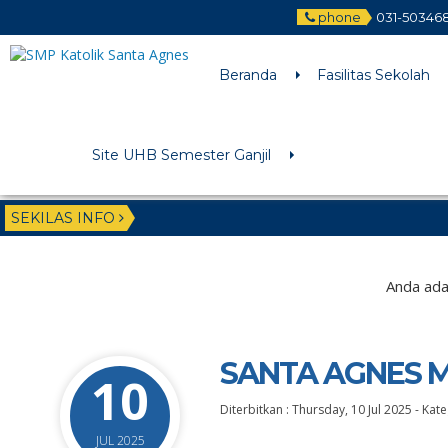
phone
031-50346
Beranda
Fasilitas Sekolah
Site UHB Semester Ganjil
SEKILAS INFO
Anda ada 
SANTA AGNES M
10
Diterbitkan :
Thursday, 10 Jul 2025
-
Kate
JUL 2025