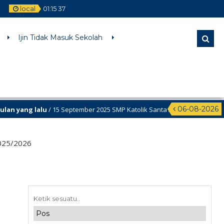
local
01
:
15
38
Ijin Tidak Masuk Sekolah
06-08-2026
g lalu
/ 15 September 2025 SMP Katolik Santa Agnes Merayakan Ulang Tah
025/2026